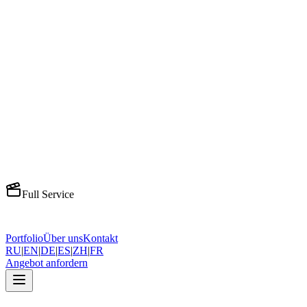
Musikvideo-Produktion
Groß angelegte Videoproduktion
Werbefilm-Produktion
TV- und Digital-Werbespots
Social Media Content
Engagierender Social-Media-Content
Interview-Produktion
Professionelles Interview-Setup
Podcast-Produktion
Multi-Kamera Podcast-Setup
Talking Head-Videos
Professionelle Talking-Head-Videos
Full Service
Komplettproduktion
Komplette Produktion
Portfolio
Über uns
Kontakt
RU
|
EN
|
DE
|
ES
|
ZH
|
FR
Angebot anfordern