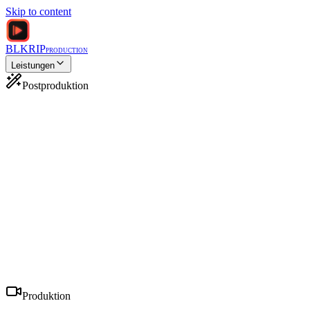
Skip to content
BLKRIP
PRODUCTION
Leistungen
Postproduktion
Musikvideo-Schnitt
Professioneller Schnitt für Künstler und Labels
Werbespot-Schnitt
Wirkungsvolle Werbung für TV und Digital
Color Grading
Kinematografische Farbwissenschaft
Sounddesign
Immersive Audio-Erlebnisse
VFX & Compositing
Hollywood-Qualität Effekte
Motion Graphics
Animierte Grafiken und Titel
Produktion