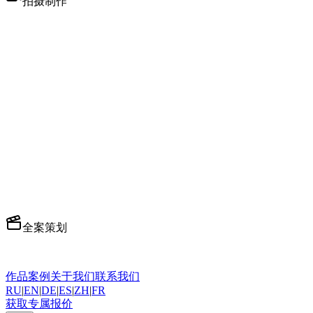
拍摄制作
MV拍摄制作
全方位视频制作
广告拍摄
电视和数字广告
短视频运营
吸引人的社交媒体内容
人物专访
专业访谈设置
播客制作
多机位播客设置
知识付费/口播
专业出镜视频
全案策划
全案策划执行
端到端制作服务
作品案例
关于我们
联系我们
RU
|
EN
|
DE
|
ES
|
ZH
|
FR
获取专属报价