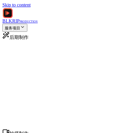
Skip to content
BLKRIP
PRODUCTION
服务项目
后期制作
MV后期剪辑
为艺术家和唱片公司提供专业剪辑
广告后期剪辑
电视和数字高影响力广告
电影调色
电影级调色
音效设计
沉浸式音频体验
视觉特效
好莱坞品质特效
动态图形
动画图形和标题