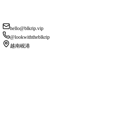
hello@blkrip.vip
@lookwiththeblkrip
越南岘港
您的姓名
*
联系邮箱
*
手机号码
项目描述
*
我同意
隐私政策
和
服务条款