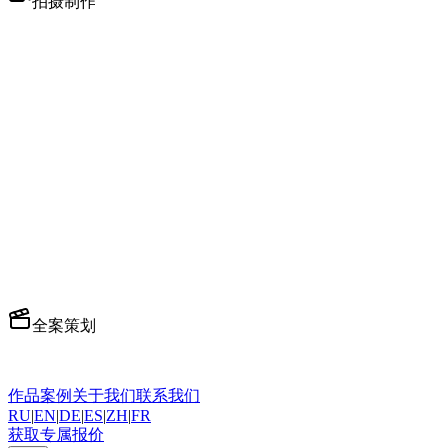
拍摄制作
MV拍摄制作
全方位视频制作
广告拍摄
电视和数字广告
短视频运营
吸引人的社交媒体内容
人物专访
专业访谈设置
播客制作
多机位播客设置
知识付费/口播
专业出镜视频
全案策划
全案策划执行
端到端制作服务
作品案例
关于我们
联系我们
RU
|
EN
|
DE
|
ES
|
ZH
|
FR
获取专属报价