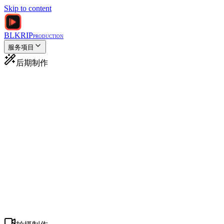
Skip to content
BLKRIP
PRODUCTION
服务项目
后期制作
MV后期剪辑
为艺术家和唱片公司提供专业剪辑
广告后期剪辑
电视和数字高影响力广告
电影调色
电影级调色
音效设计
沉浸式音频体验
视觉特效
好莱坞品质特效
动态图形
动画图形和标题