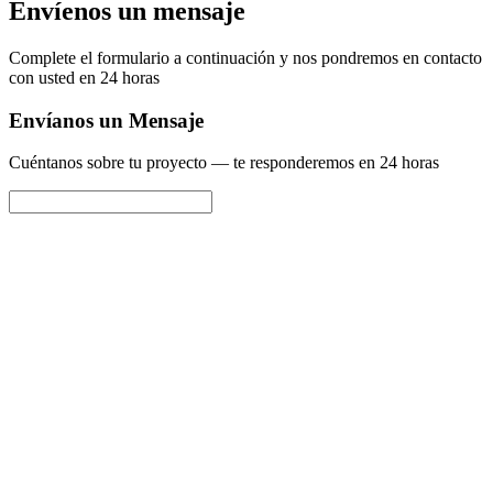
Envíenos un mensaje
Complete el formulario a continuación y nos pondremos en contacto
con usted en 24 horas
Envíanos un Mensaje
Cuéntanos sobre tu proyecto — te responderemos en 24 horas
Nombre completo
*
Teléfono
*
💬
WhatsApp
✈️
Telegram
📞
Llamada telefónica
Detalles del proyecto
Presupuesto
*
Política de Privacidad
Términos de Servicio