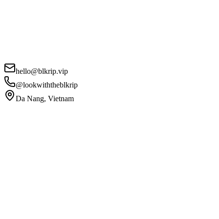
hello@blkrip.vip
@lookwiththeblkrip
Da Nang, Vietnam
Tu Nombre
*
Email
*
Teléfono
Detalles del Proyecto (tipo de contenido, número de videos, plaz
*
Acepto la
Política de Privacidad
y los
Términos de Servicio