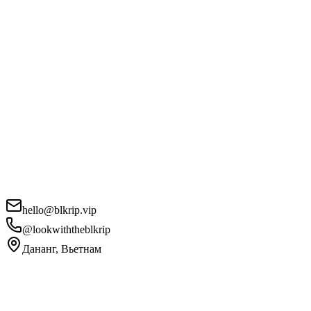
hello@blkrip.vip
@lookwiththeblkrip
Дананг, Вьетнам
Ваше имя
*
Email
*
Телефон