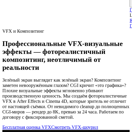
L
П
VFX и Композитинг
Профессиональные VFX-визуальные
эффекты — фотореалистичный
композитинг, неотличимый от
реальности
Зелёный экран выглядит как зелёный экран? Композитинг
заметен невооружённым глазом? CGI кричит «это графика»?
Плохие визуальные эффекты мгновенно убивают
производственную ценность. Мы создаём фотореалистичные
VFX в After Effects и Cinema 4D, которые зритель не отличит
от настоящей съёмки. От невидимого cleanup до полноценных
CGI-миров — рендер до 8K, превью за 24 часа. Работаем по
договору с фиксированной сметой.
Бесплатная оценка VFX
Смотреть VFX-шоурил