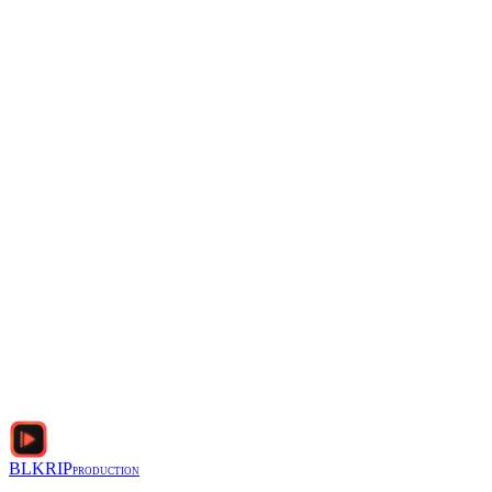
Описание проекта (что нужно сделать, референсы, сроки)
*
Я принимаю
Политику конфиденциальности
и
Условия
использования
BLKRIP
PRODUCTION