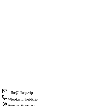
hello@blkrip.vip
@lookwiththeblkrip
Дананг, Вьетнам